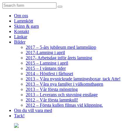
Search
Om oss
Lammkött
Skinn & garn
Kontakt
Länkar
Bilder
2017 – 5-års jubileum med lammsläpp
2017-Lamning i april
2017- Arbetsdag inför årets lamning
2015 – Lamning i april
2015 – I väntans tider
2014 – Höstfest i fårhuset
2013 – Våra nysnickrade lamningsboxar, tack Atte!
2013 – Våra nya familjer i välkomsthagen
2013 – Vår första mönstring
2013 – Leverans och stuvning ensilage
2012 – Vår första lammkull!
2012 – Första kullen filmas vid klippning.
Om du vill vara med
Tack!